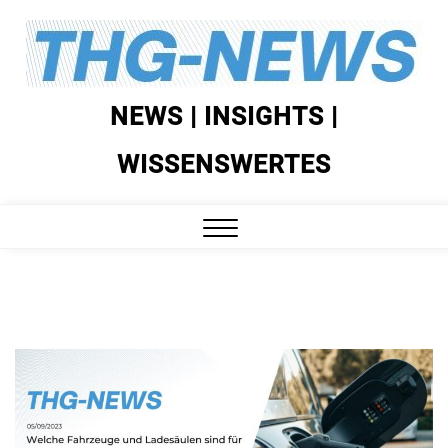
Skip
to
content
NEWS | INSIGHTS |
WISSENSWERTES
Close
Menu