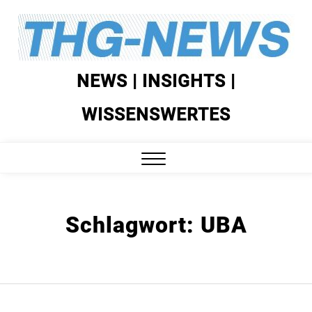
Skip
to
content
NEWS | INSIGHTS |
WISSENSWERTES
Close
Menu
Schlagwort:
UBA