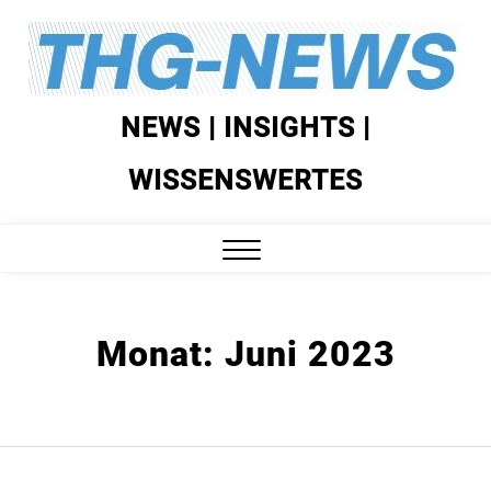
Skip
to
content
NEWS | INSIGHTS |
WISSENSWERTES
Close
Menu
Monat:
Juni 2023