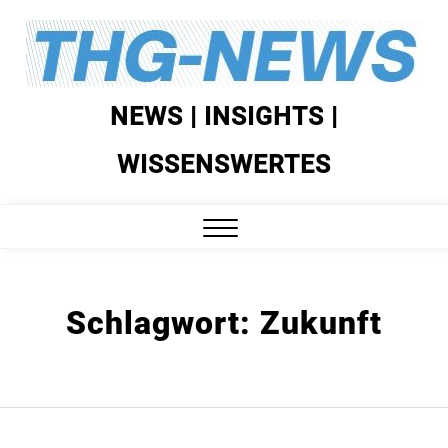
Skip
to
content
NEWS | INSIGHTS |
WISSENSWERTES
Close
Menu
Schlagwort:
Zukunft