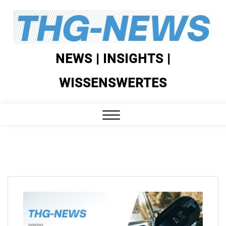
Skip
to
content
NEWS | INSIGHTS |
WISSENSWERTES
Close
Menu