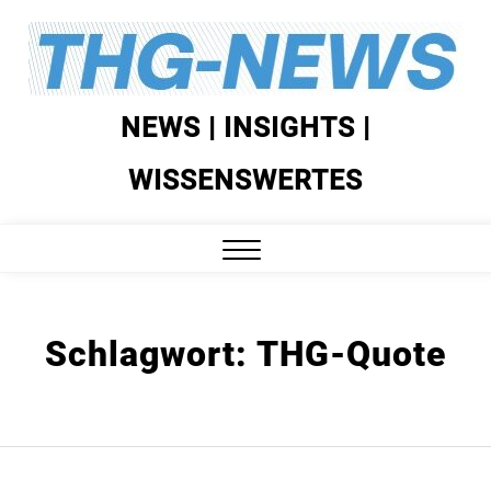
Skip
to
content
NEWS | INSIGHTS |
WISSENSWERTES
Close
Menu
Schlagwort:
THG-Quote