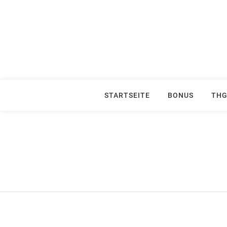
Skip
to
content
STARTSEITE
BONUS
THG