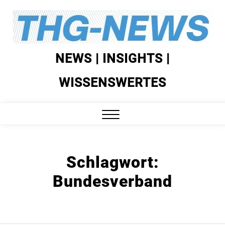
Skip
to
content
NEWS | INSIGHTS |
WISSENSWERTES
Close
Menu
Schlagwort:
Bundesverband