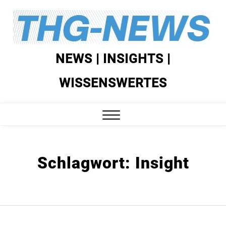
Skip
to
content
NEWS | INSIGHTS |
WISSENSWERTES
Close
Menu
Schlagwort:
Insight