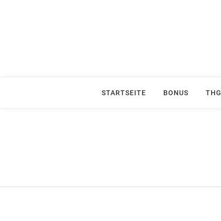
Skip
to
content
STARTSEITE
BONUS
THG