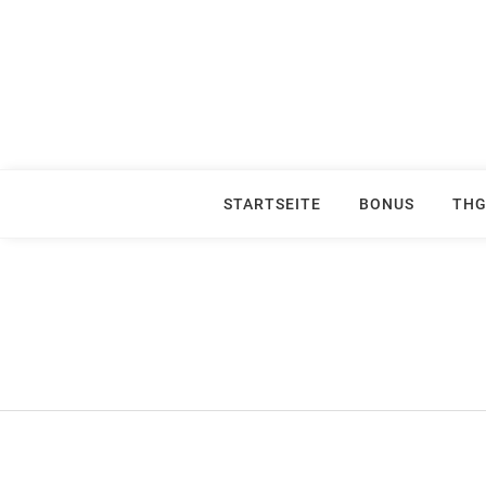
Skip
to
content
STARTSEITE
BONUS
THG