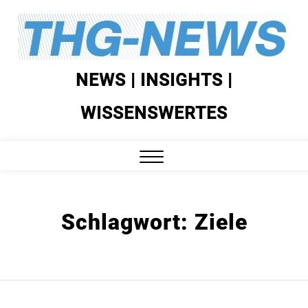
Skip
to
content
NEWS | INSIGHTS |
WISSENSWERTES
Close
Menu
Schlagwort:
Ziele