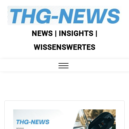
Skip
to
content
NEWS | INSIGHTS |
WISSENSWERTES
Close
Menu