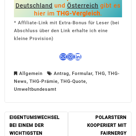
Deutschland
und
Österreich
gibt es
hier im
THG-Vergleich
.
* Affiliate-Link mit Extra-Bonus für Leser (bei
Abschluss über den Link erhalte ich eine
kleine Provision)
E-Mail
Instagram
LinkedIn
Allgemein
Antrag
,
Formular
,
THG
,
THG-
News
,
THG-Prämie
,
THG-Quote
,
Umweltbundesamt
BEITRAGSNAVIGATION
EIGENTUMSWECHSEL
POLARSTERN
BEI EINEM DER
KOOPERIERT MIT
WICHTIGSTEN
FAIRNERGY