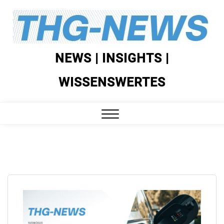
Skip
to
content
NEWS | INSIGHTS |
WISSENSWERTES
Close
Menu