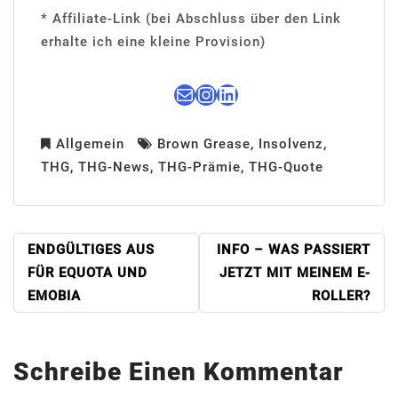
* Affiliate-Link (bei Abschluss über den Link
erhalte ich eine kleine Provision)
E-Mail
Instagram
LinkedIn
Allgemein
Brown Grease
,
Insolvenz
,
THG
,
THG-News
,
THG-Prämie
,
THG-Quote
BEITRAGSNAVIGATION
ENDGÜLTIGES AUS
INFO – WAS PASSIERT
FÜR EQUOTA UND
JETZT MIT MEINEM E-
EMOBIA
ROLLER?
Schreibe Einen Kommentar