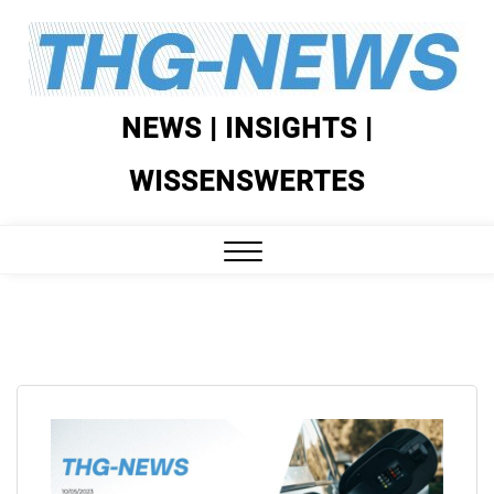
Skip
to
content
NEWS | INSIGHTS |
WISSENSWERTES
Close
Menu