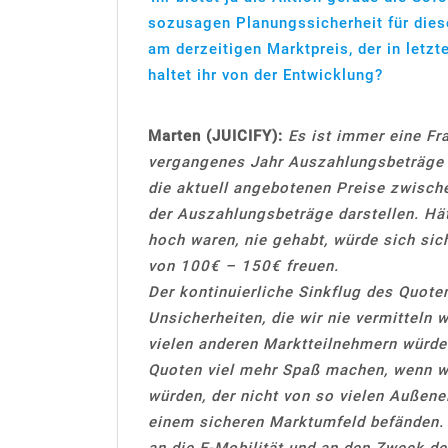
sozusagen Planungssicherheit für diese
am derzeitigen Marktpreis, der in letzt
haltet ihr von der Entwicklung?
Marten (JUICIFY):
Es ist immer eine Fr
vergangenes Jahr Auszahlungsbeträge b
die aktuell angebotenen Preise zwisc
der Auszahlungsbeträge darstellen. Hät
hoch waren, nie gehabt, würde sich sic
von 100€ – 150€ freuen.
Der kontinuierliche Sinkflug des Quote
Unsicherheiten, die wir nie vermitteln 
vielen anderen Marktteilnehmern würde
Quoten viel mehr Spaß machen, wenn wi
würden, der nicht von so vielen Außene
einem sicheren Marktumfeld befänden. 
an die E-Mobilität und an den Zweck d