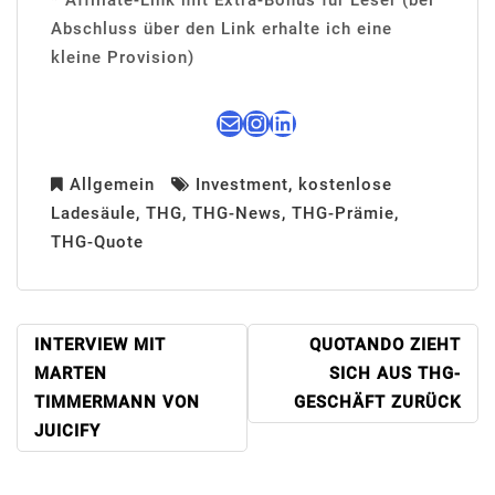
Abschluss über den Link erhalte ich eine
kleine Provision)
E-Mail
Instagram
LinkedIn
Allgemein
Investment
,
kostenlose
Ladesäule
,
THG
,
THG-News
,
THG-Prämie
,
THG-Quote
BEITRAGSNAVIGATION
INTERVIEW MIT
QUOTANDO ZIEHT
MARTEN
SICH AUS THG-
TIMMERMANN VON
GESCHÄFT ZURÜCK
JUICIFY