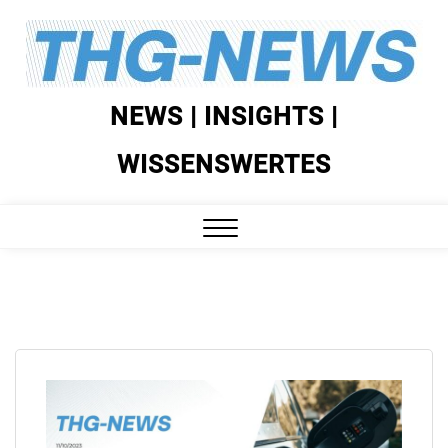
Skip
to
content
NEWS | INSIGHTS |
WISSENSWERTES
Close
Menu