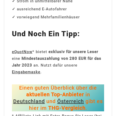
✓
Strom in unmittelbarer Nähe
✓
ausreichend E-Autofahrer
✓
vorwiegend Mehrfamilienhäuser
Und Noch Ein Tipp:
eQuotNow
* bietet
exklusiv für unsere Leser
eine
Mindestauszahlung von 280 EUR für das
Jahr 2023
an. Nutzt dafür unsere
Eingabemaske
.
Einen guten Überblick über die
aktuellen Top-Anbieter
in
Deutschland
und
Österreich
gibt es
hier im
THG-Vergleich
.
* Affiliate-Link mit Extra-Bonus für Leser (bei