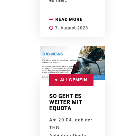
es hier..
READ MORE
7. August 2023
ALLGEMEIN
SO GEHT ES
WEITER MIT
EQUOTA
Am 20.04. gab der
THG-
Anbieter eQuota,