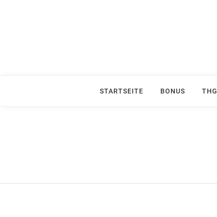
Skip
to
content
STARTSEITE
BONUS
THG