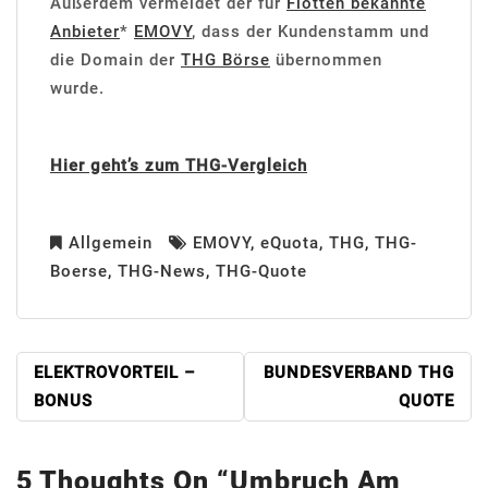
Außerdem vermeldet der für
Flotten bekannte
Anbieter
*
EMOVY
, dass der Kundenstamm und
die Domain der
THG Börse
übernommen
wurde.
Hier geht’s zum THG-Vergleich
Allgemein
EMOVY
,
eQuota
,
THG
,
THG-
Boerse
,
THG-News
,
THG-Quote
BEITRAGSNAVIGATION
ELEKTROVORTEIL –
BUNDESVERBAND THG
BONUS
QUOTE
5 Thoughts On “
Umbruch Am