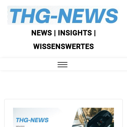
Skip
to
content
NEWS | INSIGHTS |
WISSENSWERTES
Close
Menu