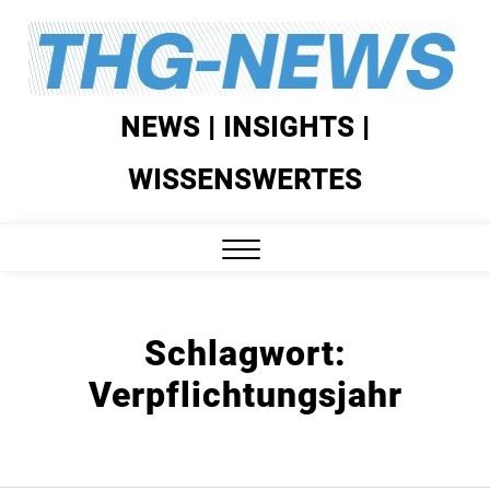
Skip
to
content
NEWS | INSIGHTS |
WISSENSWERTES
Close
Menu
Schlagwort:
Verpflichtungsjahr