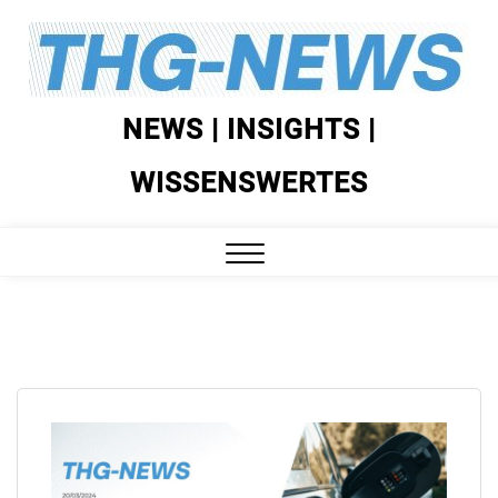
Skip
to
content
NEWS | INSIGHTS |
WISSENSWERTES
Close
Menu