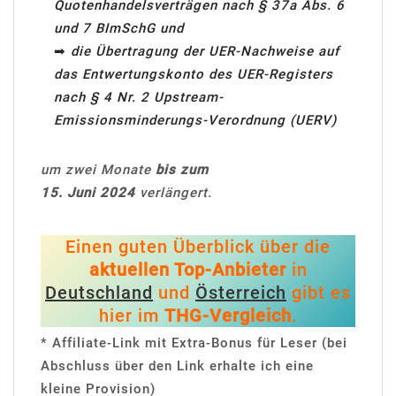
Quotenhandelsverträgen nach § 37a Abs. 6
und 7 BImSchG und
➡
die Übertragung der UER-Nachweise auf
das Entwertungskonto des UER-Registers
nach § 4 Nr. 2 Upstream-
Emissionsminderungs-Verordnung (UERV)
um zwei Monate
bis zum
15. Juni 2024
verlängert.
Einen guten Überblick über die
aktuellen Top-Anbieter
in
Deutschland
und
Österreich
gibt es
hier im
THG-Vergleich
.
* Affiliate-Link mit Extra-Bonus für Leser (bei
Abschluss über den Link erhalte ich eine
kleine Provision)