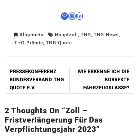
E-Mail
Instagram
LinkedIn
Allgemein
Hauptzoll
,
THG
,
THG-News
,
THG-Prämie
,
THG-Quote
BEITRAGSNAVIGATION
PRESSEKONFERENZ
WIE ERKENNE ICH DIE
BUNDESVERBAND THG
KORREKTE
QUOTE E.V.
FAHRZEUGKLASSE?
2 Thoughts On “
Zoll –
Fristverlängerung Für Das
Verpflichtungsjahr 2023
”