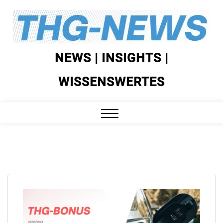
Skip
to
content
NEWS | INSIGHTS |
WISSENSWERTES
Close
Menu