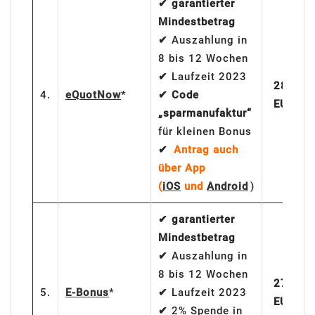
✔ garantierter
Mindestbetrag
✔
Auszahlung in
8 bis 12 Wochen
✔
Laufzeit 2023
280
4.
eQuotNow
*
✔
Code
EUR
„sparmanufaktur“
für kleinen Bonus
✔
Antrag auch
über App
(
iOS
und
Android
)
✔ garantierter
Mindestbetrag
✔
Auszahlung in
8 bis 12 Wochen
275
5.
E-Bonus
*
✔
Laufzeit 2023
EUR
✔
2% Spende in