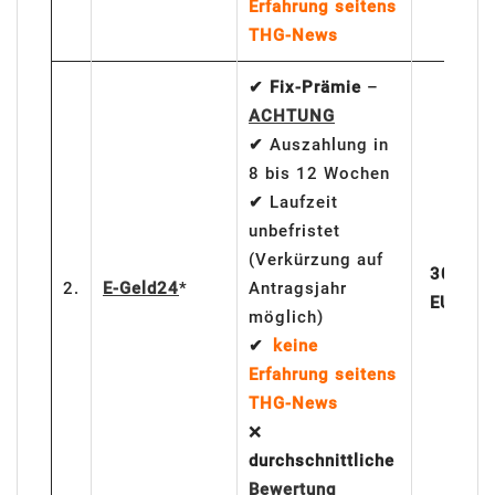
Erfahrung seitens
THG-News
✔ Fix-Prämie
–
ACHTUNG
✔
Auszahlung in
8 bis 12 Wochen
✔
Laufzeit
unbefristet
(Verkürzung auf
300
2.
E-Geld24
*
Antragsjahr
EUR
möglich)
✔
keine
Erfahrung seitens
THG-News
❌
durchschnittliche
Bewertung