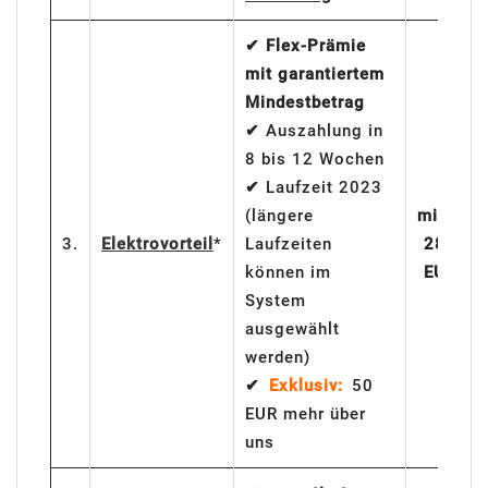
✔ Flex-Prämie
mit garantiertem
Mindestbetrag
✔
Auszahlung in
8 bis 12 Wochen
✔
Laufzeit 2023
(längere
mind.
3.
Elektrovorteil
*
Laufzeiten
280
können im
EUR
System
ausgewählt
werden)
✔
Exklusiv:
50
EUR mehr über
uns