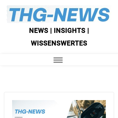
Skip
to
content
NEWS | INSIGHTS |
WISSENSWERTES
Close
Menu