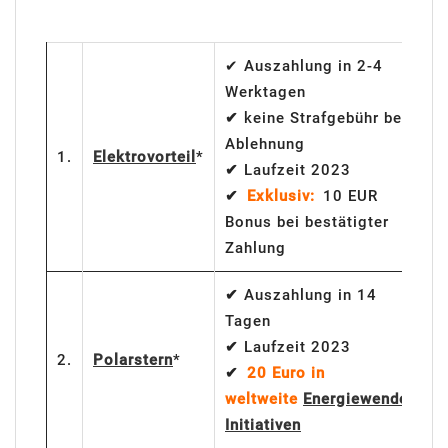
✔ Auszahlung in 2-4
Werktagen
✔
keine Strafgebühr bei
Ablehnung
2
1.
Elektrovorteil
*
✔
Laufzeit 2023
E
✔
Exklusiv:
10 EUR
Bonus bei bestätigter
Zahlung
✔
Auszahlung in 14
Tagen
✔
Laufzeit 2023
2
2.
Polarstern
*
✔
20 Euro in
E
weltweite
Energiewende-
Initiativen