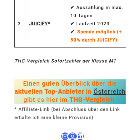
✔
Auszahlung in max.
10 Tagen
2
3.
JUICIFY
*
✔
Laufzeit 2023
E
✔
Spende möglich (+
50% durch JUICIFY)
THG-Vergleich Sofortzahler der Klasse M1
Einen guten Überblick über die
aktuellen Top-Anbieter
in
Österreich
gibt es hier im
THG-Vergleich
.
* Affiliate-Link (bei Abschluss über den Link
erhalte ich eine kleine Provision)
E-Mail
Instagram
LinkedIn