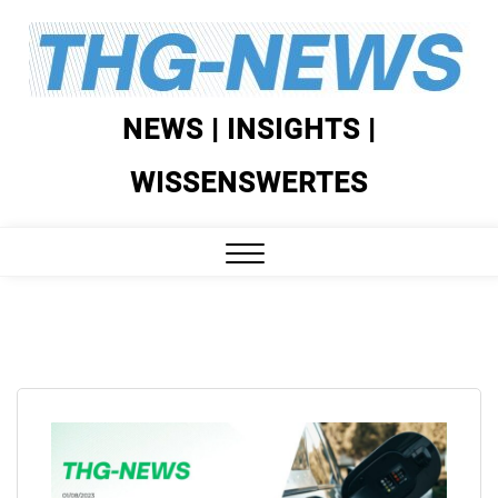
Skip
to
content
NEWS | INSIGHTS |
WISSENSWERTES
Close
Menu