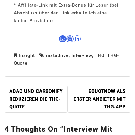
* Affiliate-Link mit Extra-Bonus für Leser (bei
Abschluss über den Link erhalte ich eine
kleine Provision)
E-Mail
Instagram
LinkedIn
Insight
instadrive
,
Interview
,
THG
,
THG-
Quote
BEITRAGSNAVIGATION
ADAC UND CARBONIFY
EQUOTNOW ALS
REDUZIEREN DIE THG-
ERSTER ANBIETER MIT
QUOTE
THG-APP
4 Thoughts On “
Interview Mit