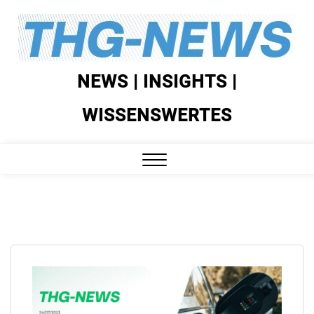
Skip
to
content
NEWS | INSIGHTS |
WISSENSWERTES
Close
Menu