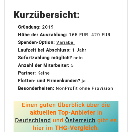
Kurzübersicht:
Gründung:
2019
Höhe der Auszahlung:
165 EUR- 420 EUR
Spenden-Option:
Variabel
Laufzeit bei Abschluss:
1 Jahr
Sofortzahlung möglich?
nein
Anzahl der Mitarbeiter:
5
Partner:
Keine
Flotten- und Firmenkunden?
ja
Besonderheiten:
NonProfit ohne Provision
Einen guten Überblick über die
aktuellen Top-Anbieter
in
Deutschland
und
Österreich
gibt es
hier im
THG-Vergleich
.